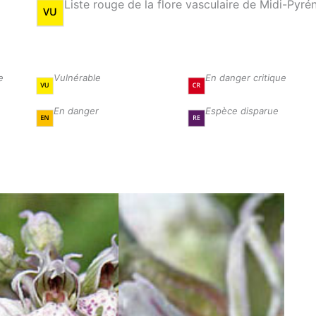
Liste rouge de la flore vasculaire de Midi-Pyré
e
Vulnérable
En danger critique
En danger
Espèce disparue