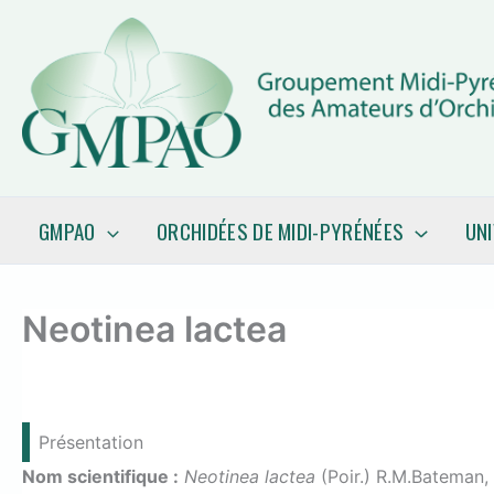
Aller
au
contenu
GMPAO
ORCHIDÉES DE MIDI-PYRÉNÉES
UN
Neotinea lactea
Présentation
Nom scientifique :
Neotinea lactea
(Poir.) R.M.Bateman,