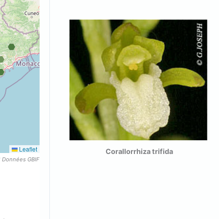
Leaflet
a trifida
Corallorrhiza trifida
* Données GBIF