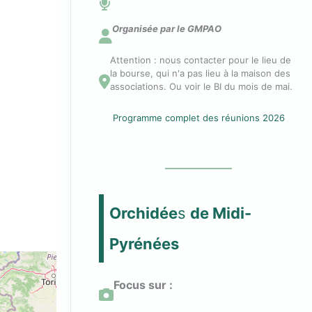
n
Organisée par le GMPAO
Attention : nous contacter pour le lieu de
n
la bourse, qui n'a pas lieu à la maison des
associations. Ou voir le BI du mois de mai.
e
Programme complet des réunions 2026
c
t
Orchidée
s
de Midi-
e
Pyrénées
r
Focus sur :