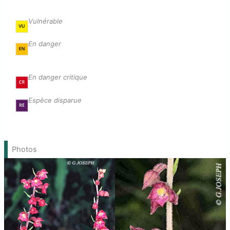
Vulnérable
En danger
En danger critique
Espèce disparue
Photos