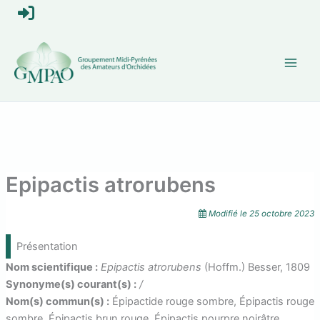
Aller
S
au
contenu
e
c
o
n
n
Epipactis atrorubens
e
Modifié le
25 octobre 2023
c
Présentation
t
Nom scientifique :
Epipactis atrorubens
(Hoffm.) Besser, 1809
Synonyme(s) courant(s) :
/
e
Nom(s) commun(s) :
Épipactide rouge sombre, Épipactis rouge
sombre, Épipactis brun rouge, Épipactis pourpre noirâtre,