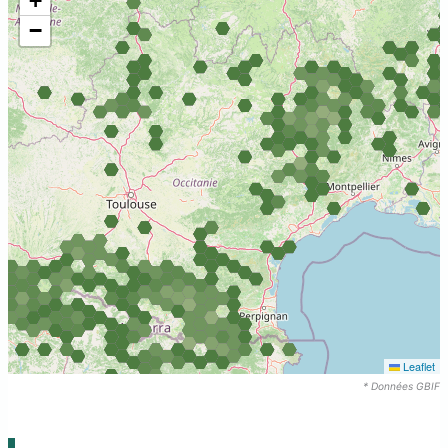
+
−
Leaflet
* Données GBIF