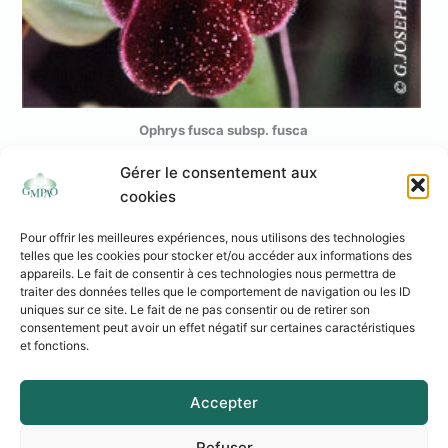
Ophrys fusca subsp. fusca
Gérer le consentement aux
cookies
Pour offrir les meilleures expériences, nous utilisons des technologies
telles que les cookies pour stocker et/ou accéder aux informations des
appareils. Le fait de consentir à ces technologies nous permettra de
traiter des données telles que le comportement de navigation ou les ID
uniques sur ce site. Le fait de ne pas consentir ou de retirer son
consentement peut avoir un effet négatif sur certaines caractéristiques
et fonctions.
Association Loi 1901 - Siège social : 37 rue de l’Autan Blanc – 31240 L’Union
Mentions légales
Accepter
Politique de cookies
Politique de confidentialité
Refuser