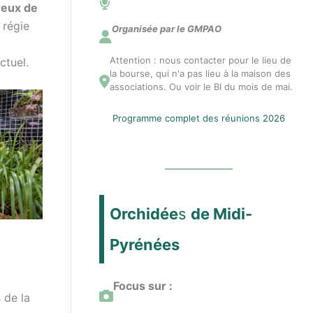
reux de
n
 régie
Organisée par le GMPAO
Attention : nous contacter pour le lieu de
ctuel.
n
la bourse, qui n'a pas lieu à la maison des
associations. Ou voir le BI du mois de mai.
e
Programme complet des réunions 2026
c
t
Orchidée
s
de Midi-
e
Pyrénées
r
Focus sur :
 de la