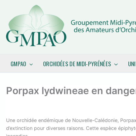
Aller
au
contenu
GMPAO
ORCHIDÉES DE MIDI-PYRÉNÉES
UN
Porpax lydwineae en danger 
Une orchidée endémique de Nouvelle-Calédonie, Porpax l
d’extinction pour diverses raisons. Cette espèce épiph