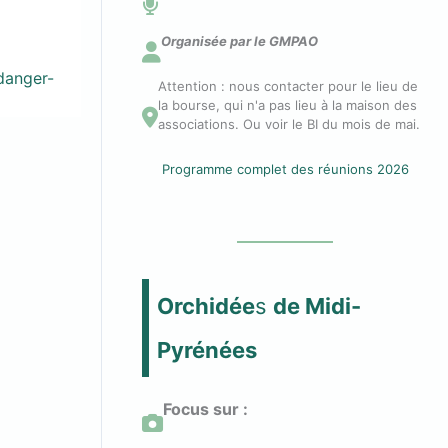
n
Organisée par le GMPAO
-danger-
Attention : nous contacter pour le lieu de
n
la bourse, qui n'a pas lieu à la maison des
associations. Ou voir le BI du mois de mai.
e
Programme complet des réunions 2026
c
t
Orchidée
s
de Midi-
e
Pyrénées
r
Focus sur :