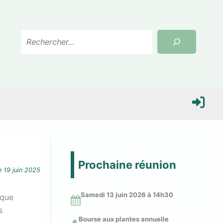
Rechercher
S
e
Prochaine réunion
le
19 juin 2025
c
Samedi 13 juin 2026 à 14
h30
ique
o
s
Bourse aux plantes annuelle