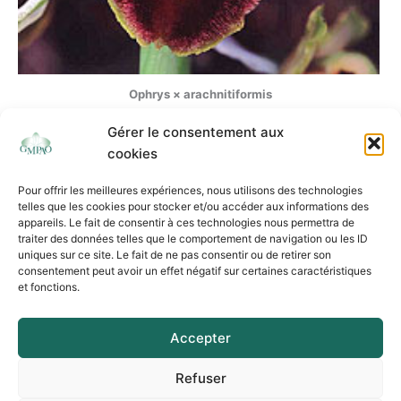
Ophrys × arachnitiformis
Gérer le consentement aux
cookies
Pour offrir les meilleures expériences, nous utilisons des technologies
telles que les cookies pour stocker et/ou accéder aux informations des
appareils. Le fait de consentir à ces technologies nous permettra de
traiter des données telles que le comportement de navigation ou les ID
uniques sur ce site. Le fait de ne pas consentir ou de retirer son
consentement peut avoir un effet négatif sur certaines caractéristiques
et fonctions.
Association Loi 1901 - Siège social : 37 rue de l’Autan Blanc – 31240 L’Union
Mentions légales
Accepter
Politique de cookies
Politique de confidentialité
Refuser