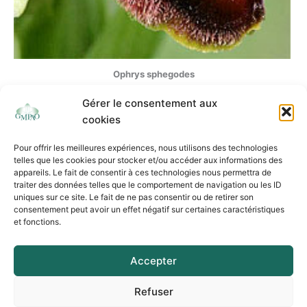
Ophrys sphegodes
Gérer le consentement aux
cookies
Pour offrir les meilleures expériences, nous utilisons des technologies
telles que les cookies pour stocker et/ou accéder aux informations des
appareils. Le fait de consentir à ces technologies nous permettra de
traiter des données telles que le comportement de navigation ou les ID
uniques sur ce site. Le fait de ne pas consentir ou de retirer son
consentement peut avoir un effet négatif sur certaines caractéristiques
et fonctions.
Association Loi 1901 - Siège social : 37 rue de l’Autan Blanc – 31240 L’Union
Mentions légales
Accepter
Politique de cookies
Politique de confidentialité
Refuser