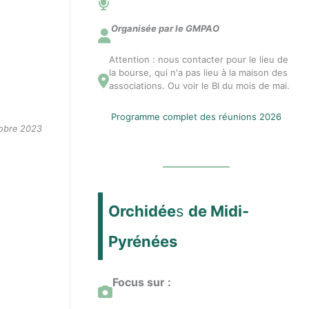
n
Organisée par le GMPAO
Attention : nous contacter pour le lieu de
n
la bourse, qui n'a pas lieu à la maison des
associations. Ou voir le BI du mois de mai.
e
Programme complet des réunions 2026
tobre 2023
c
t
Orchidée
s
de Midi-
e
Pyrénées
r
Focus sur :