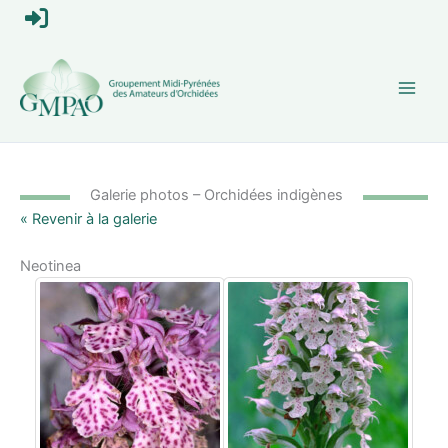
Aller
S
au
contenu
e
c
o
n
Galerie photos – Orchidées indigènes
« Revenir à la galerie
n
Neotinea
e
c
t
e