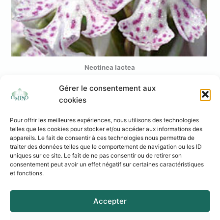
Neotinea lactea
Gérer le consentement aux
cookies
Pour offrir les meilleures expériences, nous utilisons des technologies
telles que les cookies pour stocker et/ou accéder aux informations des
appareils. Le fait de consentir à ces technologies nous permettra de
traiter des données telles que le comportement de navigation ou les ID
uniques sur ce site. Le fait de ne pas consentir ou de retirer son
consentement peut avoir un effet négatif sur certaines caractéristiques
et fonctions.
Association Loi 1901 - Siège social : 37 rue de l’Autan Blanc – 31240 L’Union
Mentions légales
Accepter
Politique de cookies
Politique de confidentialité