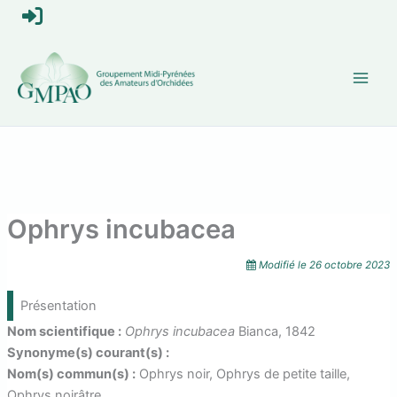
Aller
S
au
contenu
e
c
o
n
n
Ophrys incubacea
e
Modifié le
26 octobre 2023
c
Présentation
t
Nom scientifique :
Ophrys incubacea
Bianca, 1842
Synonyme(s) courant(s) :
e
Nom(s) commun(s) :
Ophrys noir, Ophrys de petite taille,
Ophrys noirâtre