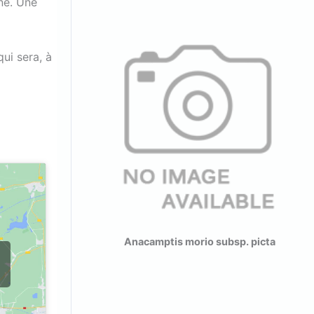
ne. Une
ui sera, à
 subsp. picta
Anacamptis morio subsp. picta