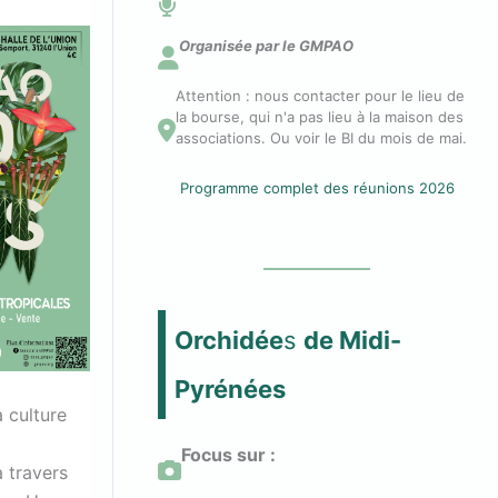
n
Organisée par le GMPAO
Attention : nous contacter pour le lieu de
n
la bourse, qui n'a pas lieu à la maison des
associations. Ou voir le BI du mois de mai.
e
Programme complet des réunions 2026
c
t
Orchidée
s
de Midi-
e
Pyrénées
 culture
r
Focus sur :
à travers