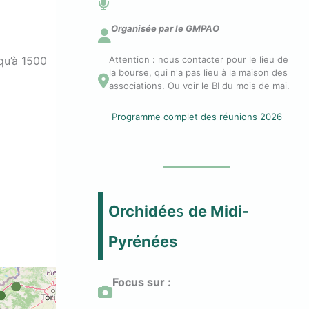
n
Organisée par le GMPAO
Attention : nous contacter pour le lieu de
squ’à 1500
n
la bourse, qui n'a pas lieu à la maison des
associations. Ou voir le BI du mois de mai.
e
Programme complet des réunions 2026
c
t
Orchidée
s
de Midi-
e
Pyrénées
r
Focus sur :