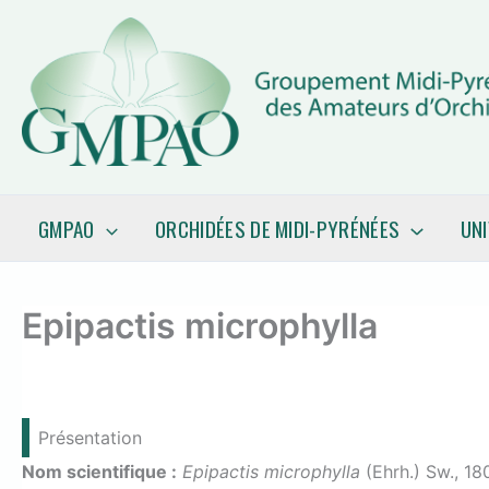
Aller
au
contenu
GMPAO
ORCHIDÉES DE MIDI-PYRÉNÉES
UN
Epipactis microphylla
Présentation
Nom scientifique :
Epipactis microphylla
(Ehrh.) Sw., 18