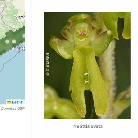
Leaflet
* Données GBIF
ovata
Neottia ovata