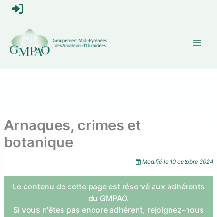
Aller
S
au
contenu
e
c
o
n
n
Arnaques, crimes et
e
botanique
c
Modifié le
10 octobre 2024
t
Le contenu de cette page est réservé aux adhérents
e
du GMPAO.
Si vous n'êtes pas encore adhérent,
rejoignez-nous