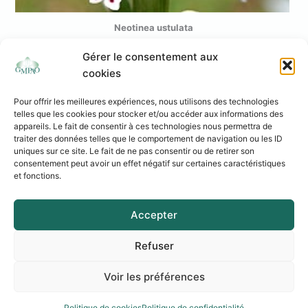
Neotinea ustulata
Gérer le consentement aux
cookies
Pour offrir les meilleures expériences, nous utilisons des technologies
telles que les cookies pour stocker et/ou accéder aux informations des
appareils. Le fait de consentir à ces technologies nous permettra de
traiter des données telles que le comportement de navigation ou les ID
uniques sur ce site. Le fait de ne pas consentir ou de retirer son
consentement peut avoir un effet négatif sur certaines caractéristiques
et fonctions.
Association Loi 1901 - Siège social : 37 rue de l’Autan Blanc – 31240 L’Union
Mentions légales
Accepter
Politique de cookies
Politique de confidentialité
Refuser
Logo réalisé par
Amélie Bonnard
Voir les préférences
Copyright © 2026 GMPAO - Tous droits réservés
Politique de cookies
Politique de confidentialité