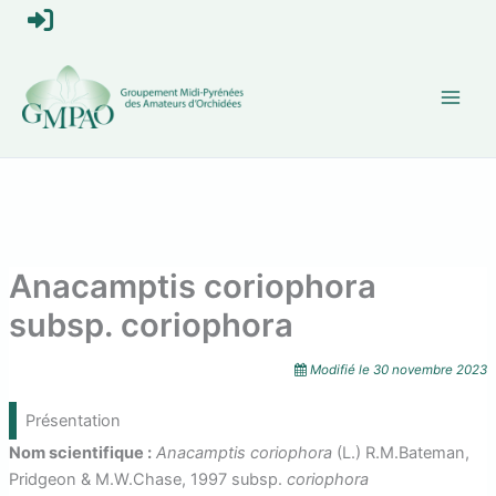
Aller
S
au
contenu
e
c
o
n
n
Anacamptis coriophora
e
subsp. coriophora
c
Modifié le
30 novembre 2023
t
Présentation
e
Nom scientifique :
Anacamptis coriophora
(L.) R.M.Bateman,
Pridgeon & M.W.Chase, 1997 subsp.
coriophora