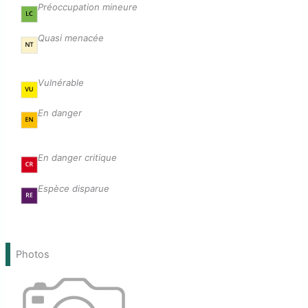
Préoccupation mineure
Quasi menacée
Vulnérable
En danger
En danger critique
Espèce disparue
Photos