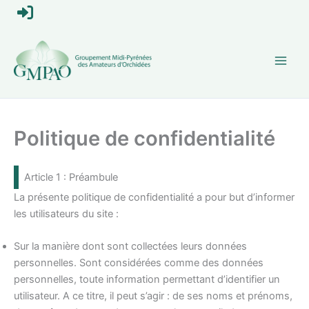
Aller
S
au
contenu
e
c
o
Politique de confidentialité
n
n
Article 1 : Préambule
e
La présente politique de confidentialité a pour but d’informer
les utilisateurs du site :
c
Sur la manière dont sont collectées leurs données
t
personnelles. Sont considérées comme des données
personnelles, toute information permettant d’identifier un
e
utilisateur. A ce titre, il peut s’agir : de ses noms et prénoms,