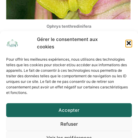
Ophrys tenthredinifera
Gérer le consentement aux
cookies
Pour offrir les meilleures expériences, nous utilisons des technologies
telles que les cookies pour stocker et/ou accéder aux informations des
appareils. Le fait de consentir à ces technologies nous permettra de
traiter des données telles que le comportement de navigation ou les ID
uniques sur ce site. Le fait de ne pas consentir ou de retirer son
consentement peut avoir un effet négatif sur certaines caractéristiques
et fonctions.
Association Loi 1901 - Siège social : 37 rue de l’Autan Blanc – 31240 L’Union
Mentions légales
Accepter
Politique de cookies
Politique de confidentialité
Refuser
Logo réalisé par
Amélie Bonnard
Voir les préférences